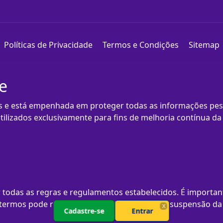
Políticas de Privacidade
Termos e Condições
Sitemap
de
ios e está empenhada em proteger todas as informações pes
tilizados exclusivamente para fins de melhoria contínua da
todas as regras e regulamentos estabelecidos. É important
s termos pode resultar em penalizações ou na suspensão da
X
Cadastre-se
Entrar