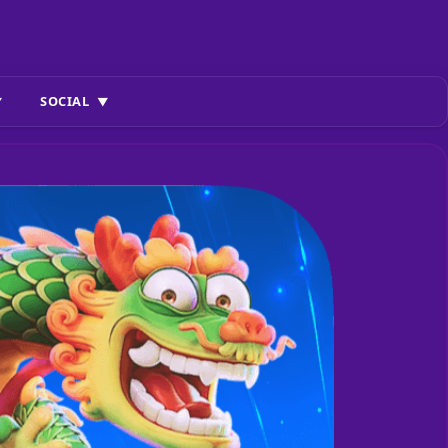
SOCIAL