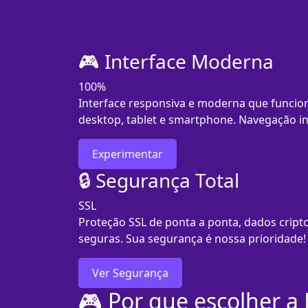
🎮 Interface Moderna
100%
Interface responsiva e moderna que funcio
desktop, tablet e smartphone. Navegação int
Experimentar
🔒 Segurança Total
SSL
Proteção SSL de ponta a ponta, dados cript
seguras. Sua segurança é nossa prioridade!
Ver Segurança
🎮 Por que escolher a