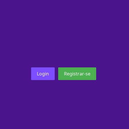
Login
Registrar-se