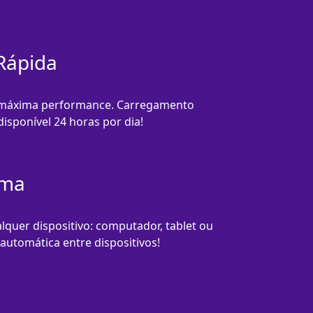
Rápida
 máxima performance. Carregamento
isponível 24 horas por dia!
rma
quer dispositivo: computador, tablet ou
automática entre dispositivos!