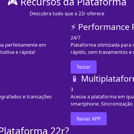
🎮 Recursos da Plataforma
Descubra tudo que a 22r oferece
⚡ Performance 
24/7
na perfeitamente em
Plataforma otimizada para
uitiva e rápida!
rápido, sem travamentos e d
Testar
📱 Multiplatafo
3
ografados e transações
Acesse a plataforma em qual
smartphone. Sincronização 
Baixar APP
 Plataforma 22r?