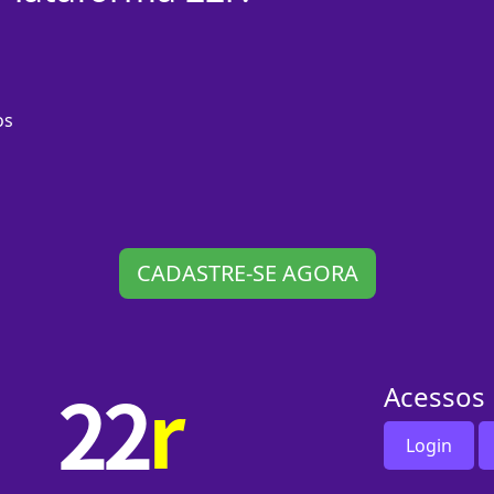
os
CADASTRE-SE AGORA
Acessos
Login