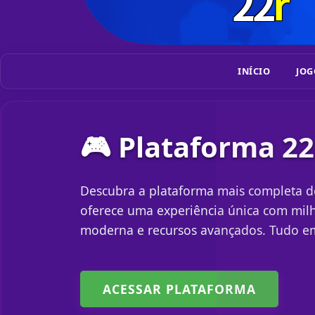
INÍCIO
JOG
🎮 Plataforma 22
Descubra a plataforma mais completa de
oferece uma experiência única com milh
moderna e recursos avançados. Tudo e
ACESSAR PLATAFORMA