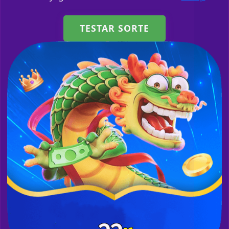
TESTAR SORTE