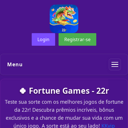
Login
Registrar-se
Menu
🍀 Fortune Games - 22r
Teste sua sorte com os melhores jogos de fortune
da 22r! Descubra prêmios incríveis, bônus
exclusivos e a chance de mudar sua vida com um
único jogo. A sorte está ao seu lado!
KKvip