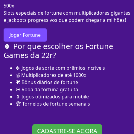
500x
Slots especiais de fortune com multiplicadores gigantes
e jackpots progressivos que podem chegar a milhões!
Jogar Fortune
🍀 Por que escolher os Fortune
Games da 22r?
🍀 Jogos de sorte com prêmios incríveis
💰 Multiplicadores de até 1000x
🎁 Bônus diários de fortune
🎯 Roda da fortuna gratuita
📱 Jogos otimizados para mobile
🏆 Torneios de fortune semanais
CADASTRE-SE AGORA