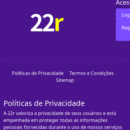
Aces
Log
Reg
Políticas de Privacidade
Termos e Condições
Sitemap
Políticas de Privacidade
A 22r valoriza a privacidade de seus usuários e está
empenhada em proteger todas as informações
pessoais fornecidas durante o uso de nossos serviços