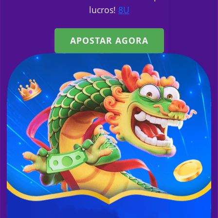
lucros!
8U
APOSTAR AGORA