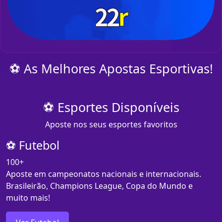
⚽ As Melhores Apostas Esportivas!
⚽ Esportes Disponíveis
Aposte nos seus esportes favoritos
⚽ Futebol
100+
Aposte em campeonatos nacionais e internacionais.
Brasileirão, Champions League, Copa do Mundo e
muito mais!