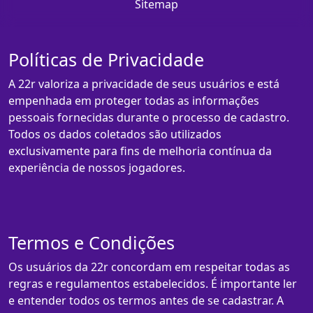
Sitemap
Políticas de Privacidade
A 22r valoriza a privacidade de seus usuários e está
empenhada em proteger todas as informações
pessoais fornecidas durante o processo de cadastro.
Todos os dados coletados são utilizados
exclusivamente para fins de melhoria contínua da
experiência de nossos jogadores.
Termos e Condições
Os usuários da 22r concordam em respeitar todas as
regras e regulamentos estabelecidos. É importante ler
e entender todos os termos antes de se cadastrar. A