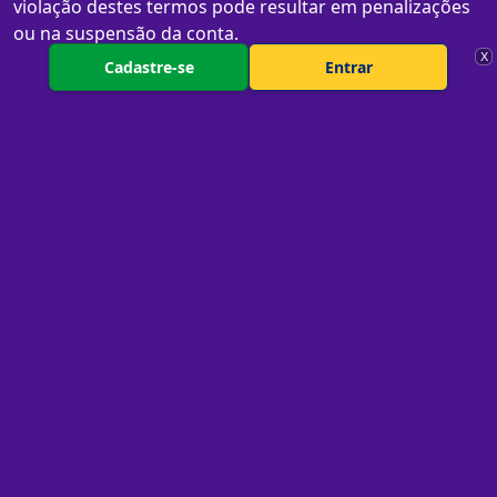
violação destes termos pode resultar em penalizações
ou na suspensão da conta.
X
Cadastre-se
Entrar