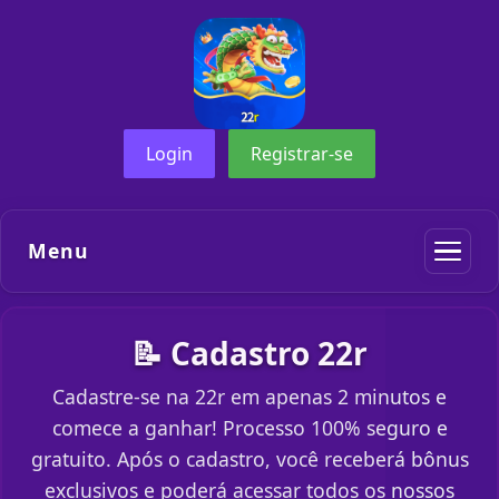
Login
Registrar-se
Menu
📝 Cadastro 22r
Cadastre-se na 22r em apenas 2 minutos e
comece a ganhar! Processo 100% seguro e
gratuito. Após o cadastro, você receberá bônus
exclusivos e poderá acessar todos os nossos