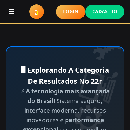
☰
LOGIN
CADASTRO
🖥 Explorando A Categoria
De Resultados No 22r
⚡
A tecnologia mais avançada
do Brasil!
Sistema seguro,
interface moderna, recursos
inovadores e
performance
excepcional
para sua melhor