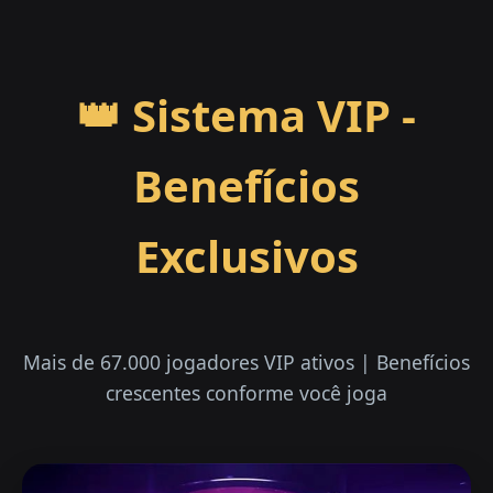
👑 Sistema VIP -
Benefícios
Exclusivos
Mais de 67.000 jogadores VIP ativos | Benefícios
crescentes conforme você joga