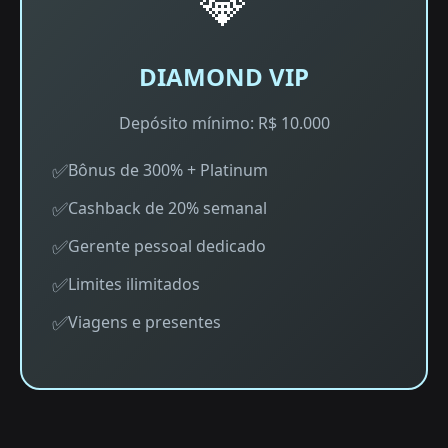
💎
DIAMOND VIP
Depósito mínimo: R$ 10.000
Bônus de 300% + Platinum
Cashback de 20% semanal
Gerente pessoal dedicado
Limites ilimitados
Viagens e presentes