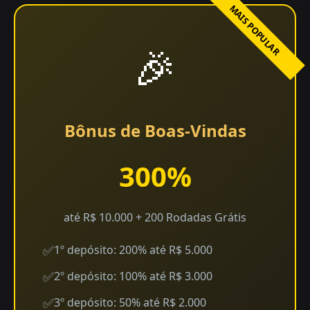
🎉
Bônus de Boas-Vindas
300%
até R$ 10.000 + 200 Rodadas Grátis
1º depósito: 200% até R$ 5.000
2º depósito: 100% até R$ 3.000
3º depósito: 50% até R$ 2.000