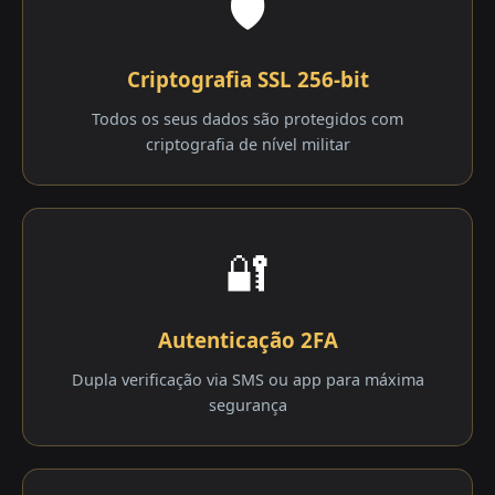
🛡️
Criptografia SSL 256-bit
Todos os seus dados são protegidos com
criptografia de nível militar
🔐
Autenticação 2FA
Dupla verificação via SMS ou app para máxima
segurança