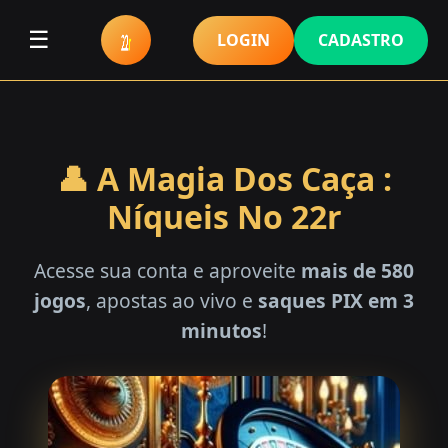
☰
LOGIN
CADASTRO
👤 A Magia Dos Caça :
Níqueis No 22r
Acesse sua conta e aproveite
mais de 580
jogos
, apostas ao vivo e
saques PIX em 3
minutos
!