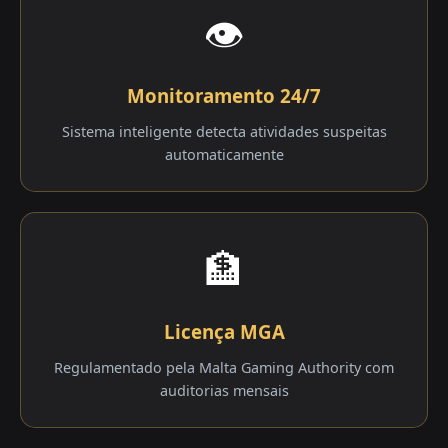
👁️
Monitoramento 24/7
Sistema inteligente detecta atividades suspeitas
automaticamente
🏦
Licença MGA
Regulamentado pela Malta Gaming Authority com
auditorias mensais