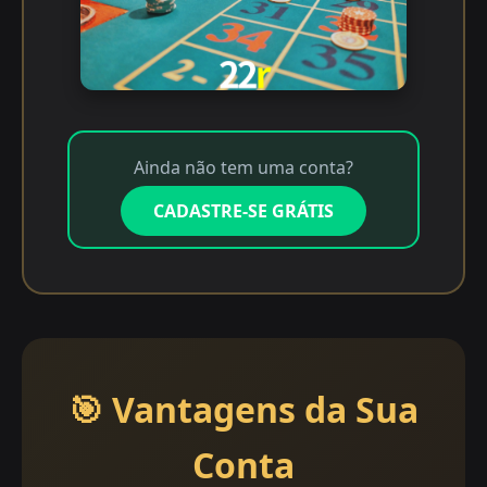
Ainda não tem uma conta?
CADASTRE-SE GRÁTIS
🎯 Vantagens da Sua
Conta