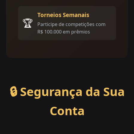
Torneios Semanais
🏆
Participe de competições com
R$ 100.000 em prêmios
🔒 Segurança da Sua
Conta