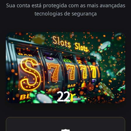
Sua conta está protegida com as mais avançadas
tecnologias de segurança