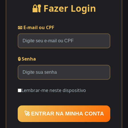
🔐 Fazer Login
📧 E-mail ou CPF
🔒 Senha
Lembrar-me neste dispositivo
🚀 ENTRAR NA MINHA CONTA