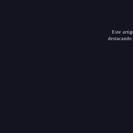
Este arti
destacando 