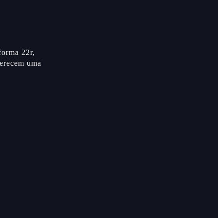
forma 22r,
oferecem uma