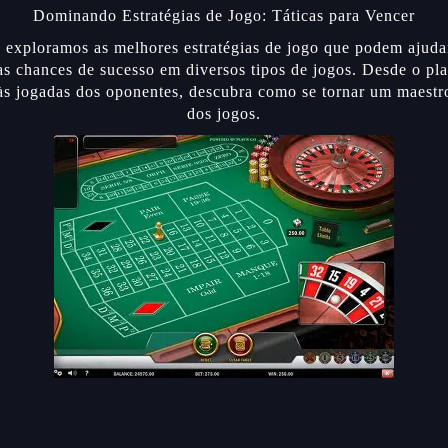
Dominando Estratégias de Jogo: Táticas para Vencer
, exploramos as melhores estratégias de jogo que podem ajuda
s chances de sucesso em diversos tipos de jogos. Desde o pl
às jogadas dos oponentes, descubra como se tornar um maestr
dos jogos.