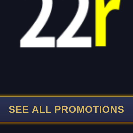
SEE ALL PROMOTIONS