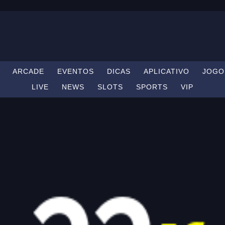
ARCADE
EVENTOS
DICAS
APLICATIVO
JOGO
LIVE
NEWS
SLOTS
SPORTS
VIP