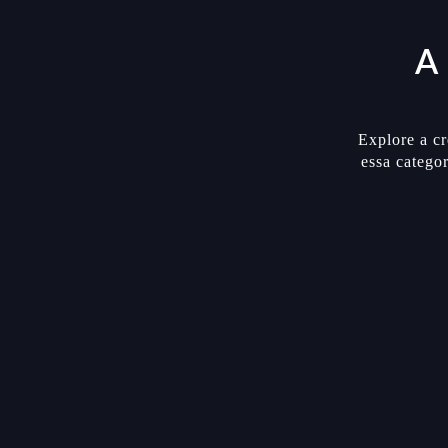
A
Explore a c
essa catego