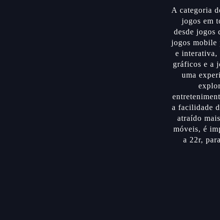
A categoria d
jogos em t
desde jogos 
jogos mobile 
e interativa
gráficos e a
uma experi
explo
entreteniment
a facilidade 
atraído mai
móveis, é im
a 22r, par