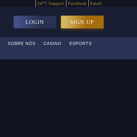
24*7 Support
Facebook
Email
LOGIN
SIGN UP
SOBRE NÓS
CASINO
ESPORTS