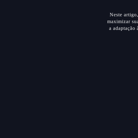
Neste artigo
maximizar sua
a adaptação 