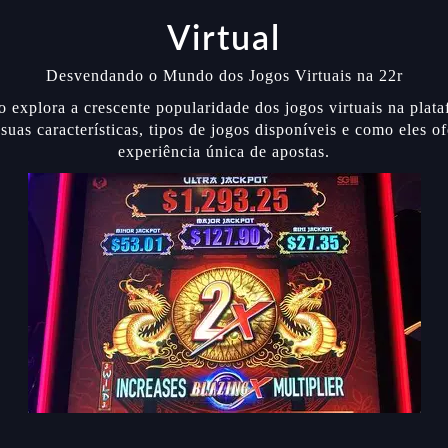
Virtual
Desvendando o Mundo dos Jogos Virtuais na 22r
go explora a crescente popularidade dos jogos virtuais na plata
suas características, tipos de jogos disponíveis e como eles 
experiência única de apostas.