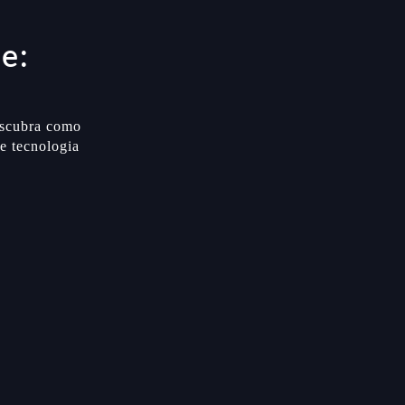
e:
escubra como
e tecnologia