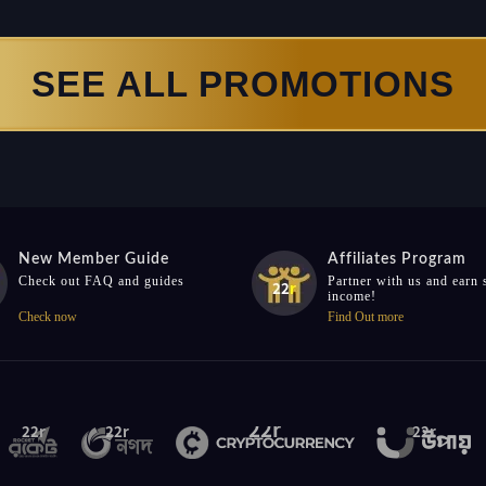
SEE ALL PROMOTIONS
New Member Guide
Affiliates Program
Check out FAQ and guides
Partner with us and earn
income!
Check now
Find Out more