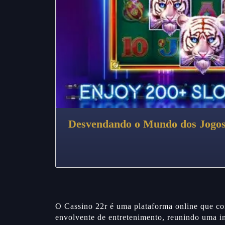
Desvendando o Mundo dos Jogos 
O Cassino 22r é uma plataforma online que con
envolvente de entretenimento, reunindo uma in