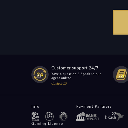
Customer support 24/7
have a question ? Speak to our
agent online
Contact CS
Info
Payment Partners
Gaming License