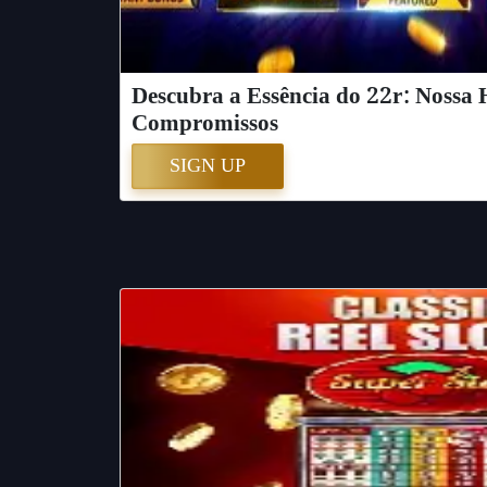
Descubra a Essência do 22r: Nossa H
Compromissos
SIGN UP