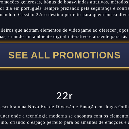
 promoções generosas, bônus de boas-vindas atrativos, métod
por dia em português, sempre prezando pela segurança e confia
rnando o Cassino 22r o destino perfeito para quem busca div
ileiros que adotam elementos de videogame ao oferecer jogos
as, criando um ambiente digital interativo e atraente para fã
SEE ALL PROMOTIONS
22r
escubra uma Nova Era de Diversão e Emoção em Jogos Onli
 lugar onde a tecnologia moderna se encontra com os elementos
ino, criando o espaço perfeito para os amantes de emoções e 