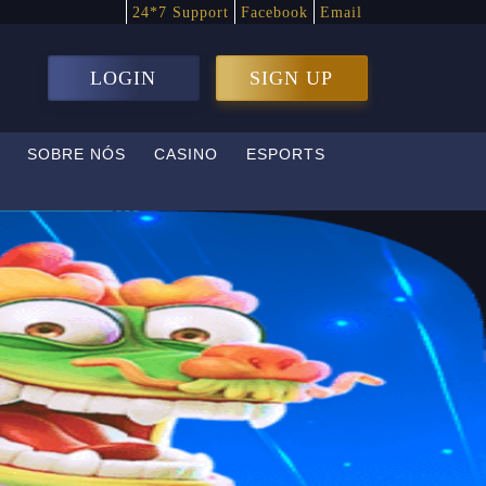
24*7 Support
Facebook
Email
LOGIN
SIGN UP
SOBRE NÓS
CASINO
ESPORTS