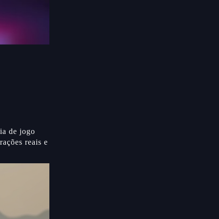
ia de jogo
rações reais e