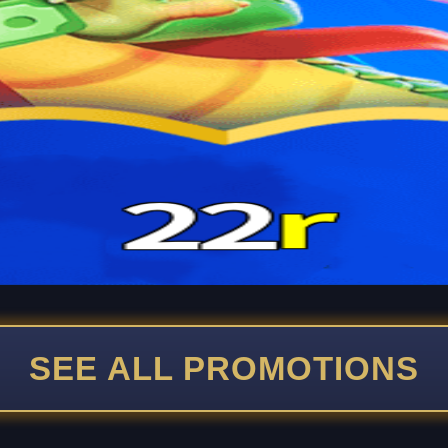
SEE ALL PROMOTIONS