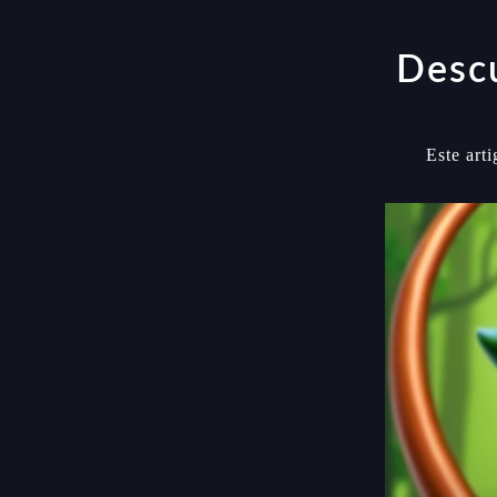
Desc
Este art