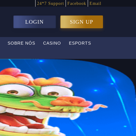
24*7 Support
Facebook
Email
LOGIN
SIGN UP
SOBRE NÓS
CASINO
ESPORTS