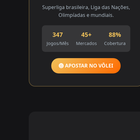
Superliga brasileira, Liga das Nações,
Olimpíadas e mundiais.
347
45+
88%
Jogos/Mês
Mercados
Cobertura
🏐 APOSTAR NO VÔLEI