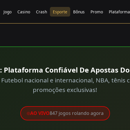
Jogo
Casino
Crash
Esporte
Bônus
Promo
Plataforma
 : Plataforma Confiável De Apostas Do 
Futebol nacional e internacional, NBA, tênis
promoções exclusivas!
AO VIVO
847 jogos rolando agora