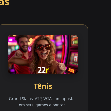
as
Tênis
Grand Slams, ATP, WTA com apostas
em sets, games e pontos.