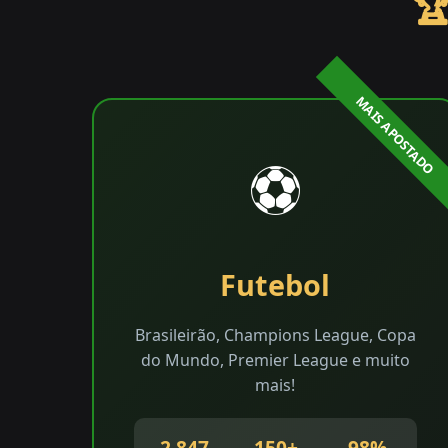

⚽
Futebol
Brasileirão, Champions League, Copa
do Mundo, Premier League e muito
mais!
2.847
150+
98%