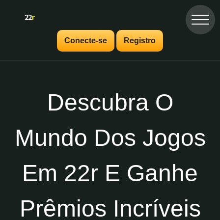
Conecte-se
Registro
Descubra O
Mundo Dos Jogos
Em 22r E Ganhe
Prêmios Incríveis