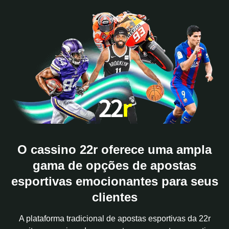
O cassino 22r oferece uma ampla
gama de opções de apostas
esportivas emocionantes para seus
clientes
A plataforma tradicional de apostas esportivas da 22r