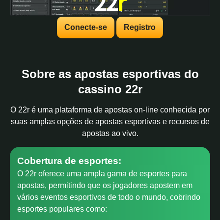
Conecte-se
Registro
Sobre as apostas esportivas do
cassino 22r
O 22r é uma plataforma de apostas on-line conhecida por
suas amplas opções de apostas esportivas e recursos de
apostas ao vivo.
Cobertura de esportes:
O 22r oferece uma ampla gama de esportes para
apostas, permitindo que os jogadores apostem em
vários eventos esportivos de todo o mundo, cobrindo
esportes populares como: