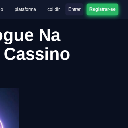
no
plataforma
colidir
Entrar
Registrar-se
Jogue Na
e Cassino