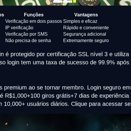
os
Funções
Vantagens
Verificação em dois passos
Simples e eficaz
IP verificação
Rápido e conveniente
Verificação por SMS
Segurança adicional
Não precisa de senha
Extremamente seguro
é protegido por certificação SSL nível 3 e utiliza
o login tem uma taxa de sucesso de 99.9% após 
égios premium ao se tornar membro. Login seguro e
té R$1,000+100 giros grátis+7 dias de experiênci
m 10,000+ usuários diários. Clique para acessar se