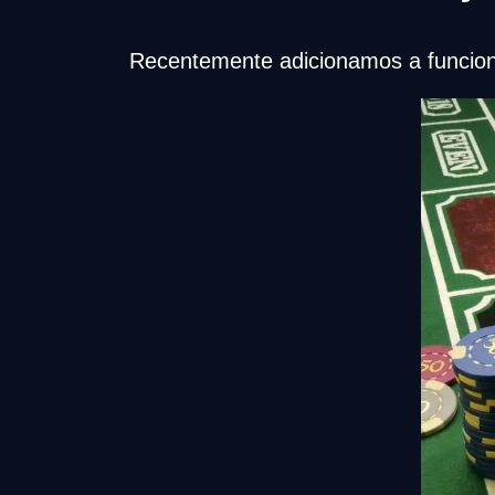
Recentemente adicionamos a funcional