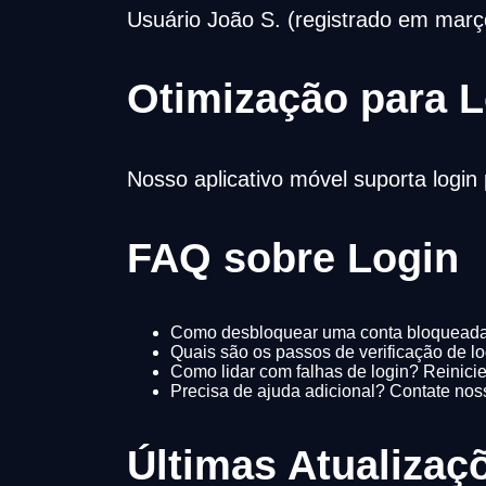
Usuário João S. (registrado em março
Otimização para 
Nosso aplicativo móvel suporta login
FAQ sobre Login
Como desbloquear uma conta bloqueada? 
Quais são os passos de verificação de lo
Como lidar com falhas de login? Reinicie
Precisa de ajuda adicional? Contate nos
Últimas Atualizaç