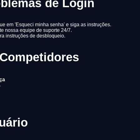
oblemas de Login
e em 'Esqueci minha senha' e siga as instruções.
e nossa equipe de suporte 24/7.
ra instruções de desbloqueio.
Competidores
ça
★
uário