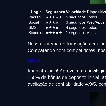
Login
Segurança
Velocidade
Dispositiv
Padrão
★★★★★
5 segundos
Todos
Social
★★★★
3 segundos
Web/Apps
SMS
★★★★
4 segundos
Todos
Biometria
★★★★★
1 segundo
Apps
Nosso sistema de transações em login 
Comparando com competidores, noss
699Bet
Imediato login! Aproveite os privil
150% de bônus de depósito inicial, a
avaliação de confiabilidade 4.9/5, co