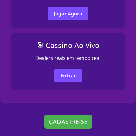
Jogar Agora
🎯 Cassino Ao Vivo
Dealers reais em tempo real
Entrar
CADASTRE-SE