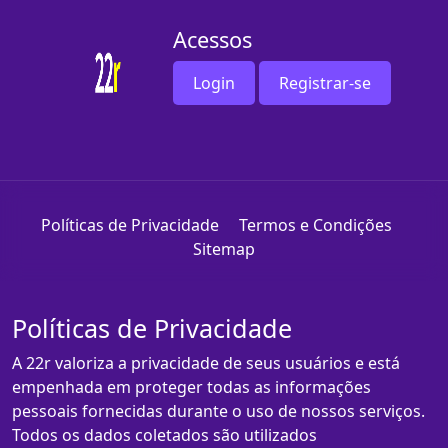
Acessos
Login
Registrar-se
Políticas de Privacidade
Termos e Condições
Sitemap
Políticas de Privacidade
A 22r valoriza a privacidade de seus usuários e está
empenhada em proteger todas as informações
pessoais fornecidas durante o uso de nossos serviços.
Todos os dados coletados são utilizados