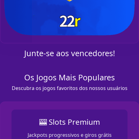
Junte-se aos vencedores!
Os Jogos Mais Populares
Descubra os jogos favoritos dos nossos usuários
🎰 Slots Premium
Jackpots progressivos e giros grátis